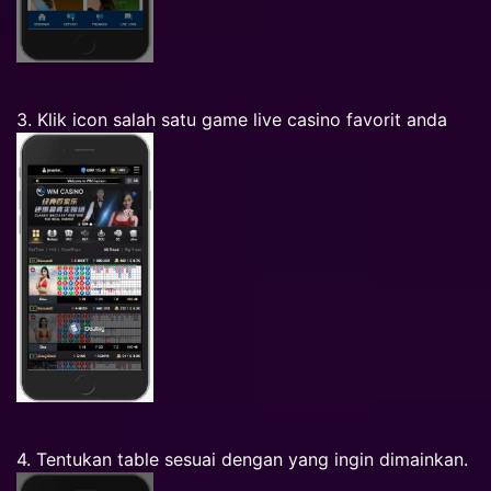
3. Klik icon salah satu game live casino favorit anda
4. Tentukan table sesuai dengan yang ingin dimainkan.