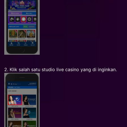
2. Klik salah satu studio live casino yang di inginkan.