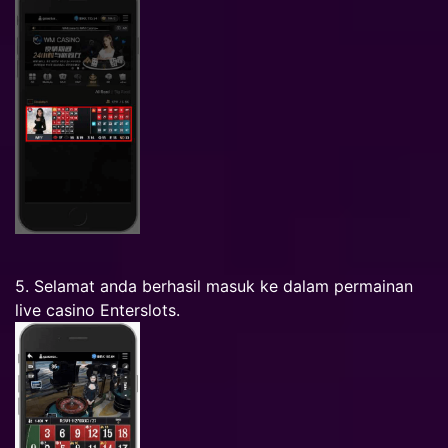
5. Selamat anda berhasil masuk ke dalam permainan
live casino Enterslots.